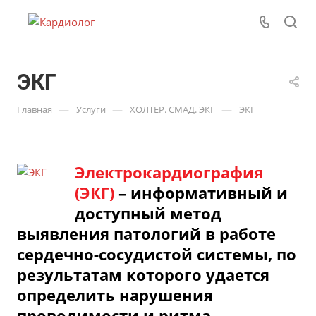
ЭКГ
—
—
—
Главная
Услуги
ХОЛТЕР. СМАД. ЭКГ
ЭКГ
Электрокардиография
(ЭКГ)
–
информативный и
доступный метод
выявления патологий в работе
сердечно-сосудистой
системы, по
результатам которого удается
определить нарушения
проводимости и ритма,