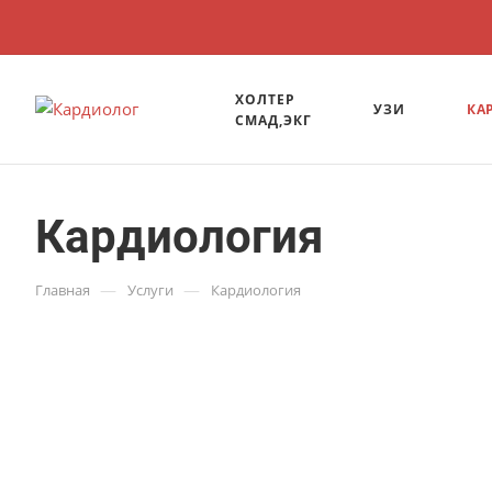
ХОЛТЕР
УЗИ
КА
СМАД,ЭКГ
Кардиология
—
—
Главная
Услуги
Кардиология