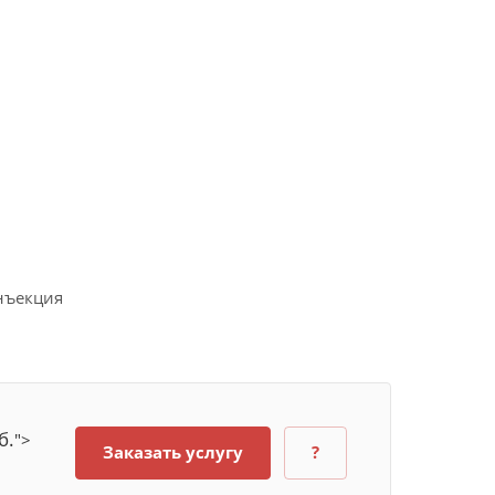
б.
">
Заказать услугу
?