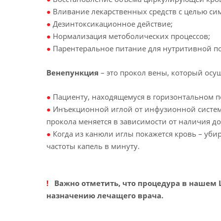
●
Вливание лекарственных средств с целью сим
●
Дезинтоксикационное действие;
●
Нормализация метоболических процессов;
●
Парентеральное питание для нутритивной п
Венепункция
– это прокол вены, который осу
●
Пациенту, находящемуся в горизонтальном п
●
Инъекционной иглой от инфузионной системы
прокола меняется в зависимости от наличия до
●
Когда из канюли иглы покажется кровь – убир
частоты капель в минуту.
!
Важно отметить, что процедура в нашем
назначению лечащего врача.